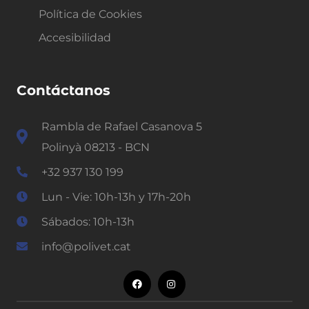
Política de Cookies
Accesibilidad
Contáctanos
Rambla de Rafael Casanova 5
Polinyà 08213 - BCN
+32 937 130 199
Lun - Vie: 10h-13h y 17h-20h
Sábados: 10h-13h
info@polivet.cat
Utilizamos cookies para ofrecerte la mejor experiencia en
nuestra web.
Puedes aprender más sobre qué cookies utilizamos o
desactivarlas en los
ajustes
.